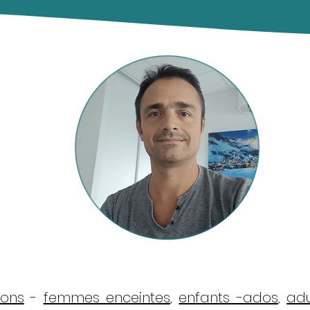
sons
-
femmes enceintes
,
enfants -ados
,
adu