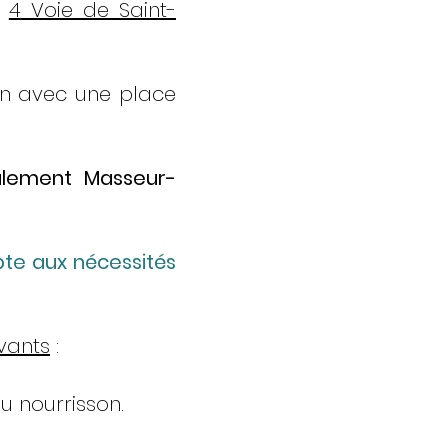
é
4
Voie de Saint-
ion avec une place
galement Masseur-
pte aux nécessités
vants
:
u nourrisson.