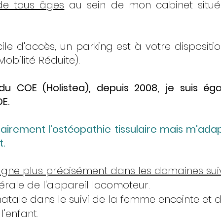
 de tous âges
au sein de mon cabinet situ
cile d'accès, un parking est à votre disposit
obilité Réduite).
du COE (Holistea), depuis 2008, je suis é
E.
itairement l'ostéopathie tissulaire mais m'ada
t.
ne plus précisément dans les domaines sui
rale de l'appareil locomoteur.
atale dans le suivi de la femme enceinte et d
'enfant.