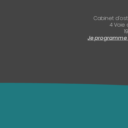
Cabinet d'os
4 Voie 
1
Je programme l'