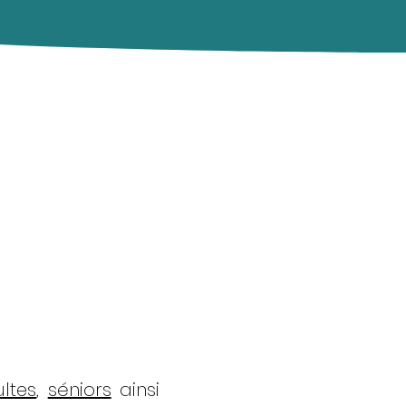
ltes
,
séniors
ainsi