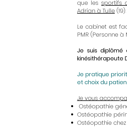
que les
sportifs
Adrian à Tulle
(19).
Le cabinet est fa
PMR (Personne à M
Je suis diplômé 
kinésithérapeute D
Je pratique prior
et choix du patien
Je vous accompag
Ostéopathie géné
Ostéopathie périn
Ostéopathie chez l