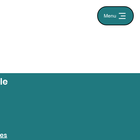
Menu
le
ées