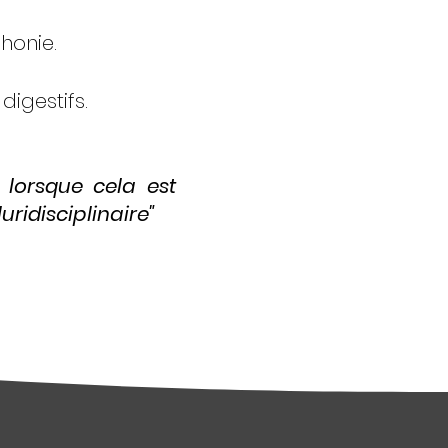
honie.
igestifs.
t lorsque cela est
ridisciplinaire"