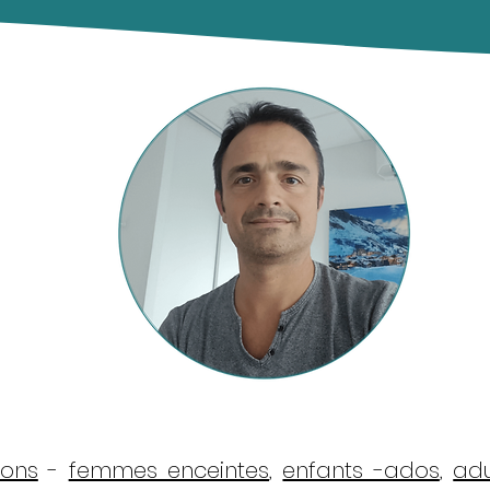
sons
-
femmes enceintes
,
enfants -ados
,
adu