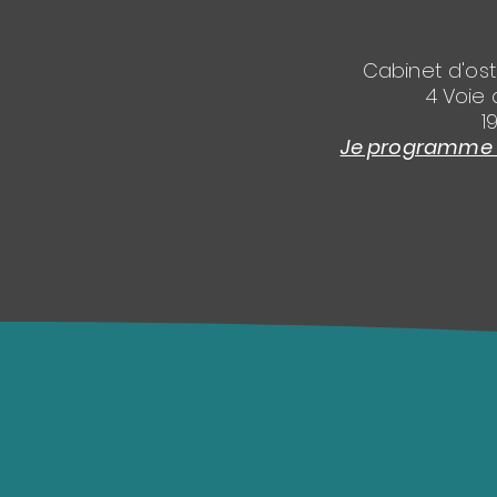
Cabinet d'os
4 Voie 
1
Je programme l'