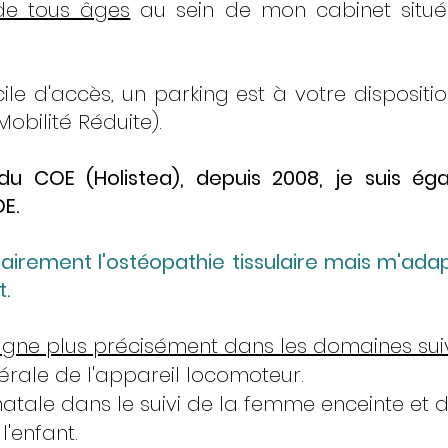
 de tous âges
au sein de mon cabinet situ
cile d'accès, un parking est à votre disposit
obilité Réduite).
du COE (Holistea), depuis 2008, je suis é
E.
itairement l'ostéopathie tissulaire mais m'ada
t.
ne plus précisément dans les domaines sui
rale de l'appareil locomoteur.
atale dans le suivi de la femme enceinte et d
'enfant.