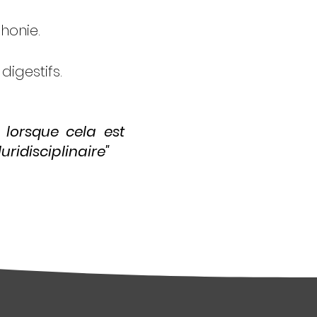
honie.
igestifs.
t lorsque cela est
ridisciplinaire"