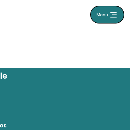
Menu
le
ées