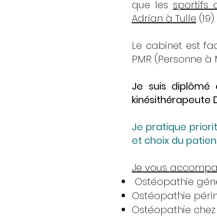
que les
sportifs
Adrian à Tulle
(19).
Le cabinet est fa
PMR (Personne à M
Je suis diplômé 
kinésithérapeute D
Je pratique prior
et choix du patien
Je vous accompag
Ostéopathie géné
Ostéopathie périn
Ostéopathie chez l