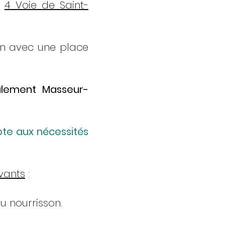
é
4
Voie de Saint-
ion avec une place
galement Masseur-
pte aux nécessités
vants
:
u nourrisson.