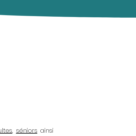
ltes
,
séniors
ainsi