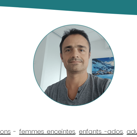
sons
-
femmes enceintes
,
enfants -ados
,
adu