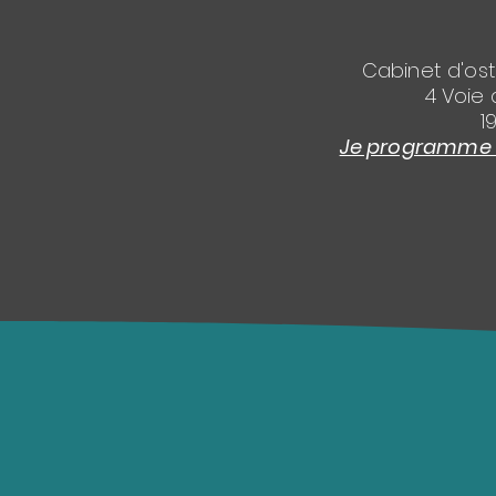
Cabinet d'os
4 Voie 
1
Je programme l'