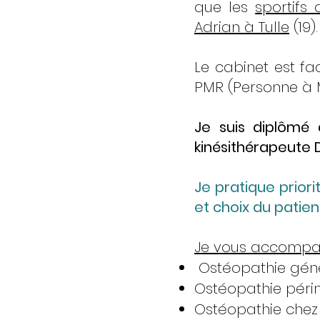
que les
sportifs
Adrian à Tulle
(19).
Le cabinet est fa
PMR (Personne à M
Je suis diplômé 
kinésithérapeute D
Je pratique prior
et choix du patien
Je vous accompag
Ostéopathie géné
Ostéopathie périn
Ostéopathie chez l