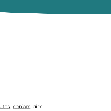
ltes
,
séniors
ainsi