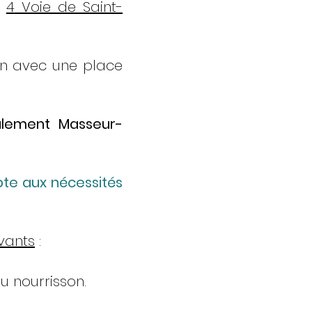
é
4
Voie de Saint-
ion avec une place
galement Masseur-
pte aux nécessités
vants
:
u nourrisson.