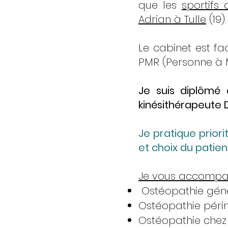
que les
sportifs
Adrian à Tulle
(19).
Le cabinet est fa
PMR (Personne à M
Je suis diplômé 
kinésithérapeute D
Je pratique prior
et choix du patien
Je vous accompag
Ostéopathie géné
Ostéopathie périn
Ostéopathie chez l