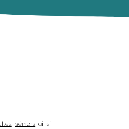
ltes
,
séniors
ainsi