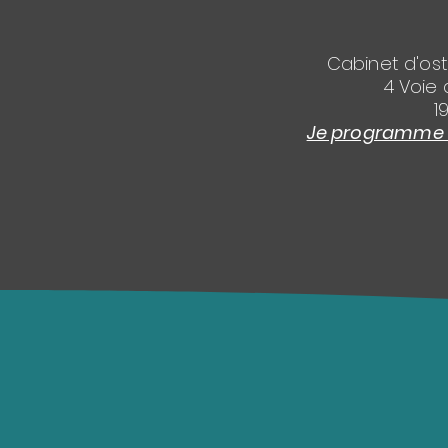
Cabinet d'os
4 Voie 
1
Je programme l'