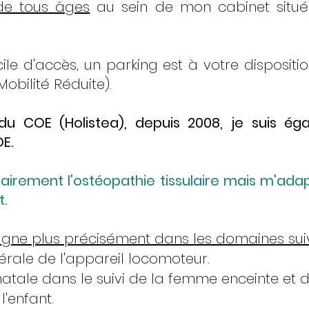
 de tous âges
au sein de mon cabinet situ
cile d'accès, un parking est à votre disposit
obilité Réduite).
du COE (Holistea), depuis 2008, je suis é
E.
itairement l'ostéopathie tissulaire mais m'ada
t.
ne plus précisément dans les domaines sui
rale de l'appareil locomoteur.
atale dans le suivi de la femme enceinte et d
'enfant.