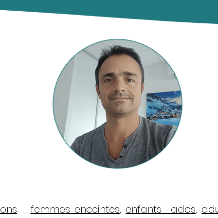
sons
-
femmes enceintes
,
enfants -ados
,
adu