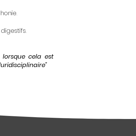
honie.
igestifs.
t lorsque cela est
ridisciplinaire"