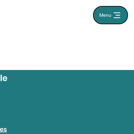
Menu
le
ées