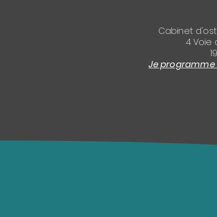
Cabinet d'os
4 Voie 
1
Je programme l'