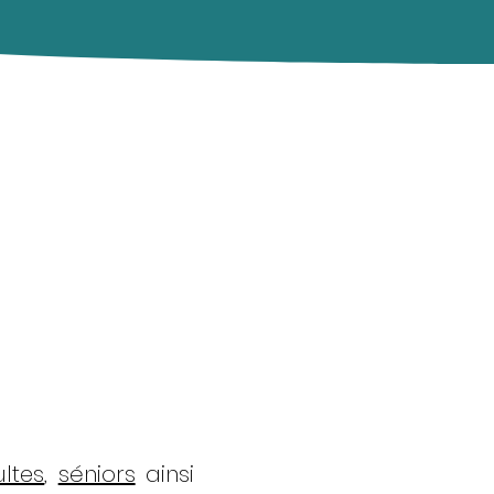
ltes
,
séniors
ainsi