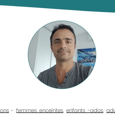
sons
-
femmes enceintes
,
enfants -ados
,
adu