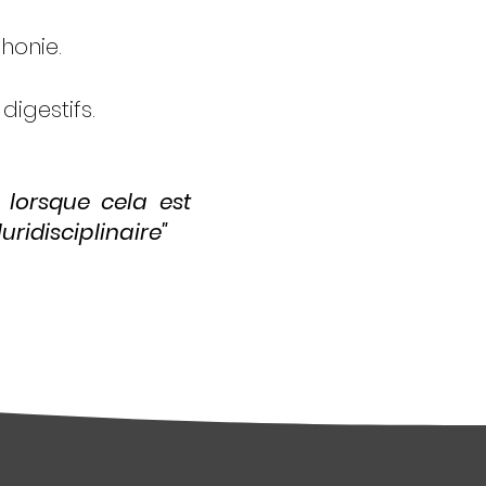
honie.
igestifs.
t lorsque cela est
ridisciplinaire"