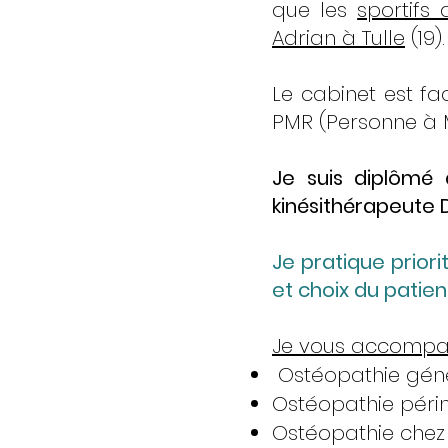
que les
sportifs
Adrian à Tulle
(19).
Le cabinet est fa
PMR (Personne à M
Je suis diplômé 
kinésithérapeute D
Je pratique prior
et choix du patien
Je vous accompag
Ostéopathie géné
Ostéopathie périn
Ostéopathie chez l