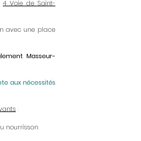
é
4
Voie de Saint-
ion avec une place
galement Masseur-
pte aux nécessités
vants
:
u nourrisson.