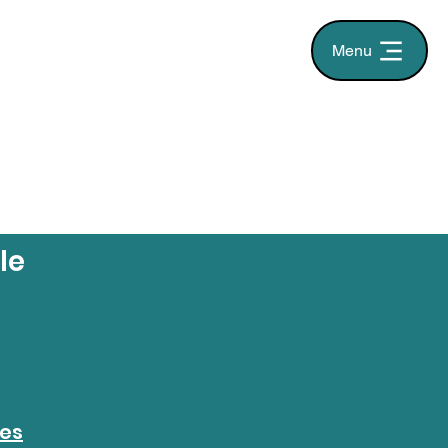
Menu
le
ées