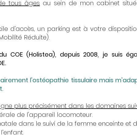
 de tous âges
au sein de mon cabinet situ
cile d'accès, un parking est à votre disposit
obilité Réduite).
du COE (Holistea), depuis 2008, je suis é
E.
itairement l'ostéopathie tissulaire mais m'ada
t.
ne plus précisément dans les domaines sui
rale de l'appareil locomoteur.
atale dans le suivi de la femme enceinte et d
'enfant.