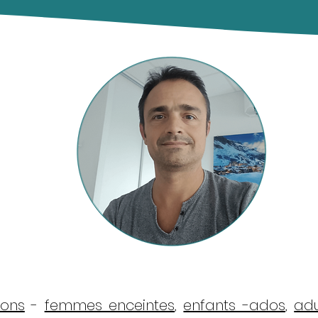
sons
-
femmes enceintes
,
enfants -ados
,
adu