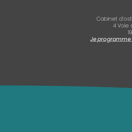
Cabinet d'os
4 Voie 
1
Je programme l'