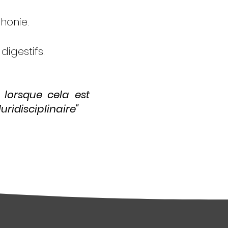
honie.
igestifs.
t lorsque cela est
ridisciplinaire"