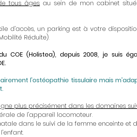
 de tous âges
au sein de mon cabinet situ
cile d'accès, un parking est à votre disposit
obilité Réduite).
du COE (Holistea), depuis 2008, je suis é
E.
itairement l'ostéopathie tissulaire mais m'ada
t.
ne plus précisément dans les domaines sui
rale de l'appareil locomoteur.
atale dans le suivi de la femme enceinte et d
'enfant.