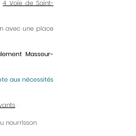
é
4
Voie de Saint-
ion avec une place
galement Masseur-
pte aux nécessités
vants
:
u nourrisson.