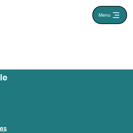
Menu
le
ées