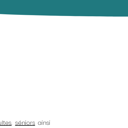
ltes
,
séniors
ainsi