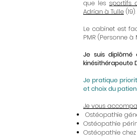
que les
sportifs
Adrian à Tulle
(19).
Le cabinet est fa
PMR (Personne à M
Je suis diplômé 
kinésithérapeute D
Je pratique prior
et choix du patien
Je vous accompag
Ostéopathie géné
Ostéopathie périn
Ostéopathie chez l