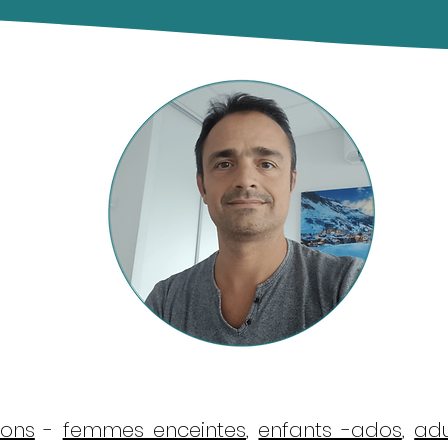
sons
-
femmes enceintes
,
enfants -ados
,
adu