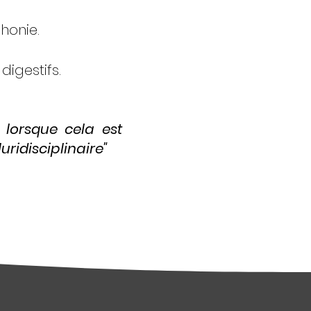
honie.
igestifs.
t lorsque cela est
ridisciplinaire"