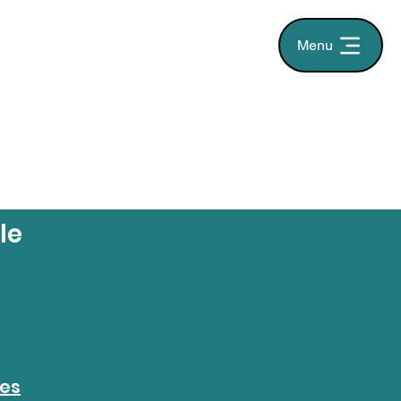
Menu
le
ées