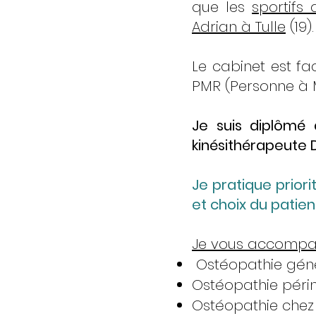
que les
sportifs
Adrian à Tulle
(19).
Le cabinet est fa
PMR (Personne à M
Je suis diplômé 
kinésithérapeute D
Je pratique prior
et choix du patien
Je vous accompag
Ostéopathie géné
Ostéopathie périn
Ostéopathie chez l