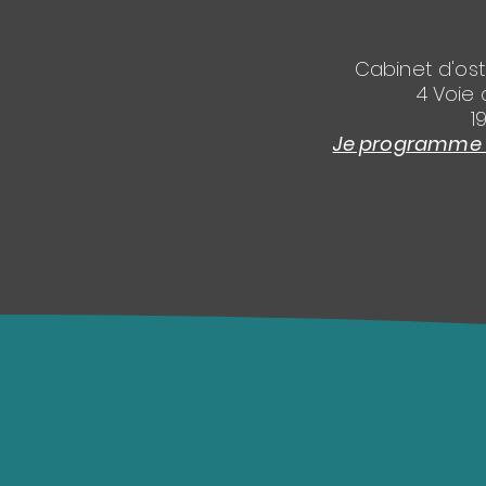
Cabinet d'os
4 Voie 
1
Je programme l'