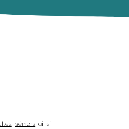
ltes
,
séniors
ainsi