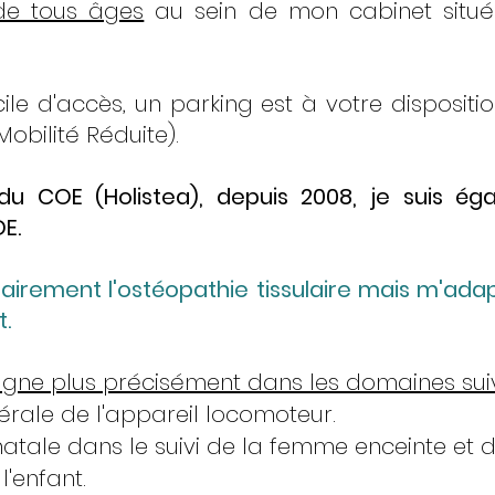
 de tous âges
au sein de mon cabinet situ
cile d'accès, un parking est à votre disposit
obilité Réduite).
du COE (Holistea), depuis 2008, je suis é
E.
itairement l'ostéopathie tissulaire mais m'ada
t.
ne plus précisément dans les domaines sui
rale de l'appareil locomoteur.
atale dans le suivi de la femme enceinte et d
'enfant.