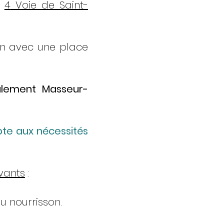
é
4
Voie de Saint-
ion avec une place
galement Masseur-
pte aux nécessités
vants
:
u nourrisson.