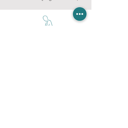
4 Voie de Saint-Adrian
19000 TULLE
05 55 26 90 69
)
Je programme l'itinéraire sur mon GPS pour
me rendre au Cabinet d'ostéopathie
H